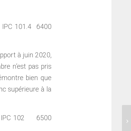
1 IPC 101.4 6400
apport à juin 2020,
re n’est pas pris
démontre bien que
c supérieure à la
022 IPC 102 6500
MC
fi