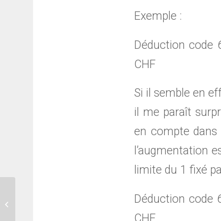
Exemple :
Déduction code 
CHF
Si il semble en ef
il me paraît sur
en compte dans l
l’augmentation e
limite du 1 fixé pa
Facture Eau, c’est cher et peu clair !
Déduction code 
Suite comique mais assez
dramatique...
CHF