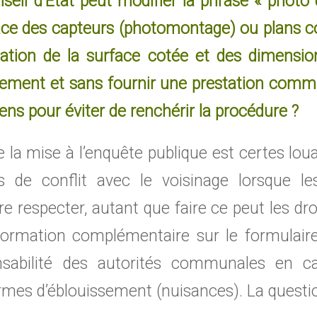
nseil d’Etat peut modifier la phrase « photo
face des capteurs (photomontage) ou plans c
cation de la surface cotée et des dimensi
tement et sans fournir une prestation comm
ens pour éviter de renchérir la procédure ?
 la mise à l’enquête publique est certes lo
 de conflit avec le voisinage lorsque l
ire respecter, autant que faire ce peut les dr
nformation complémentaire sur le formulaire 
onsabilité des autorités communales en ca
ormes d’éblouissement (nuisances). La questio