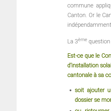
commune appliqu
Canton. Or le Can
indépendamment d
ème
La 3
question d
Est-ce que le Con
d’installation sol
cantonale à sa c
soit ajouter 
dossier se mon