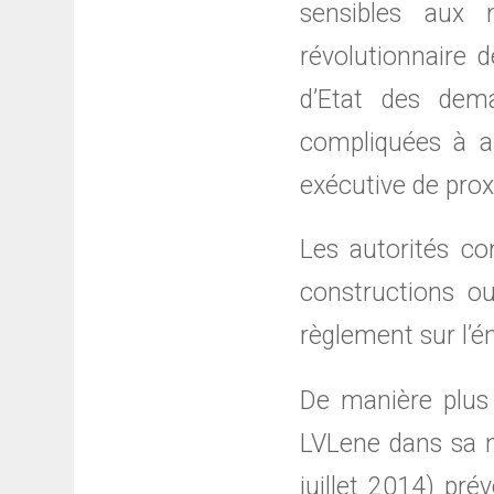
sensibles aux 
révolutionnaire 
d’Etat des dema
compliquées à ap
exécutive de pro
Les autorités co
constructions o
règlement sur l’é
De manière plus 
LVLene dans sa n
juillet 2014) pr