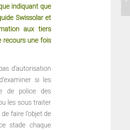
c
ique indiquant que
guide Swissolar et
mation aux tiers
 recours une fois
pas d’autorisation
d’examiner si les
re de police des
 les sous­ traiter
e faire l’objet de
A ce stade chaque