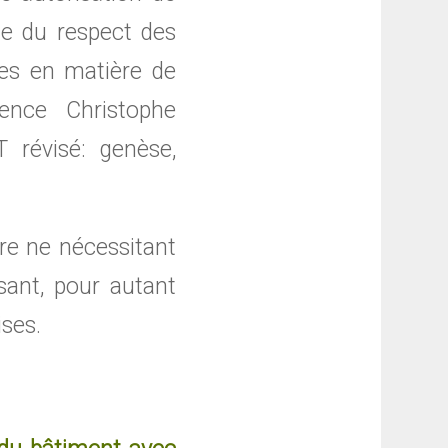
ôle du respect des
ves en matière de
dence Christophe
 révisé: genèse,
ire ne nécessitant
isant, pour autant
ises.