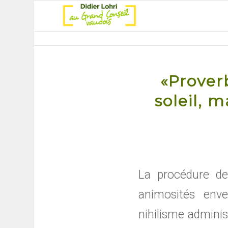
«Prover
soleil, 
La procédure de
animosités env
nihilisme adminis