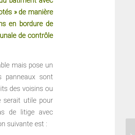
 du bâtiment avec
otés » de manière
ons en bordure de
unale de contrôle
uable mais pose un
es panneaux sont
oits des voisins ou
serait utile pour
s de litige avec
n suivante est :
Ea