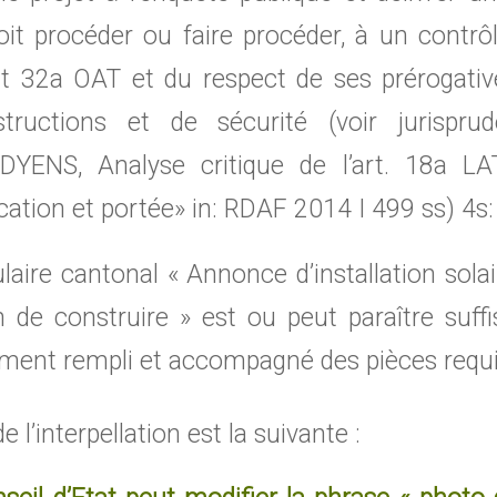
doit procéder ou faire procéder, à un contr
art 32a OAT et du respect de ses prérogati
tructions et de sécurité (voir jurispru
YENS, Analyse critique de l’art. 18a LAT
ication et portée» in: RDAF 2014 I 499 ss) 4s:
ulaire cantonal « Annonce d’installation sola
n de construire » est ou peut paraître suff
tement rempli et accompagné des pièces requ
 l’interpellation est la suivante :