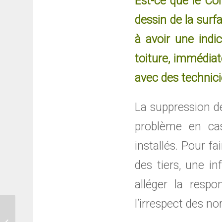
Est-ce que le Co
dessin de la sur
à avoir une indi
toiture, immédia
avec des technici
La suppression de
problème en cas
installés. Pour fa
des tiers, une i
alléger la resp
l’irrespect des n
EIAP – OAJE et le Conseil d’Etat, qui
valide quoi en matière de