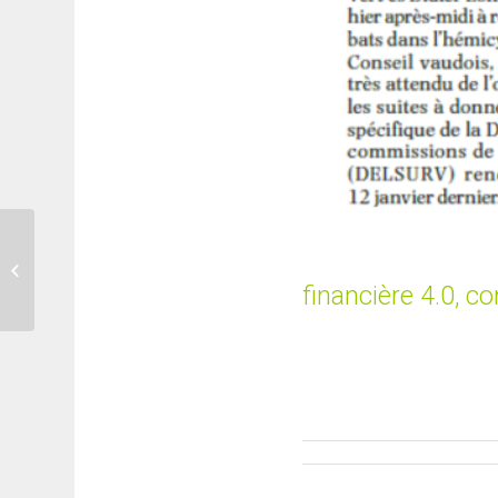
Affaires Dittli et bouclier fiscal : un
an de procédures et surtout
financière 4.0, c
d’annonces...