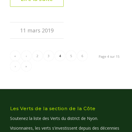
11 mars 2019
«
‹
2
3
4
5
6
Page 4 sur 15
›
»
Les Verts de la section de la Côte
Soutenez la liste des Verts du district de Nyon.
Visionnaires, les verts s'investissent depuis des décennies